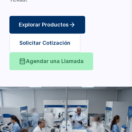
arrow_forward
Explorar Productos
Solicitar Cotización
calendar_month
Agendar una Llamada