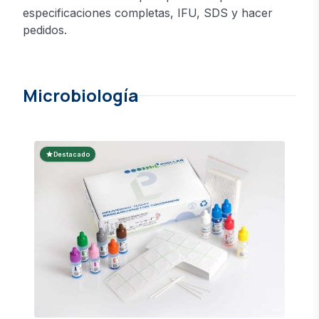
especificaciones completas, IFU, SDS y hacer
pedidos.
Microbiología
star
Destacado