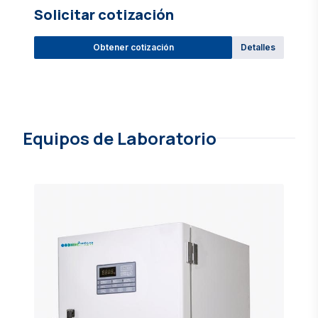
Solicitar cotización
Obtener cotización
Detalles
Pro-Lab Direct Catalog
Equipos de Laboratorio
IVD reagent &amp; equipment questions