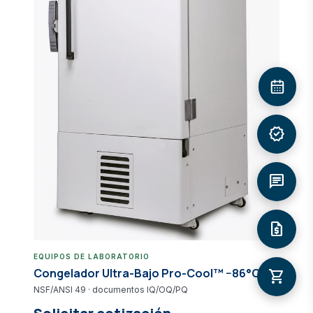
verified
chat
request_quote
EQUIPOS DE LABORATORIO
Congelador Ultra-Bajo Pro-Cool™ −86°C
shopping_cart
NSF/ANSI 49 · documentos IQ/OQ/PQ