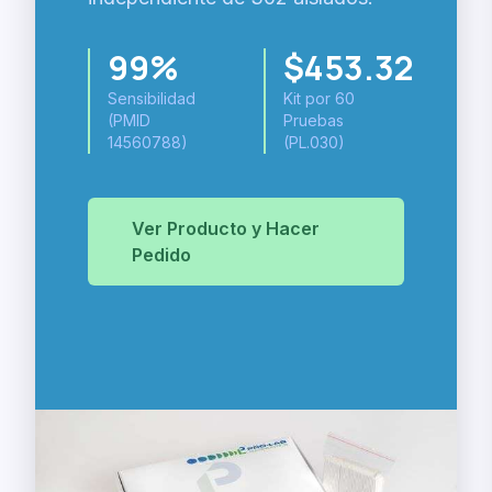
99%
$453.32
Sensibilidad
Kit por 60
(PMID
Pruebas
14560788)
(PL.030)
Ver Producto y Hacer
Pedido