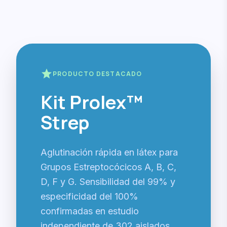
star
PRODUCTO DESTACADO
Kit Prolex™
Strep
Aglutinación rápida en látex para
Grupos Estreptocócicos A, B, C,
D, F y G. Sensibilidad del 99% y
especificidad del 100%
confirmadas en estudio
independiente de 302 aislados.