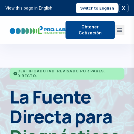
X
Switch to English
View this page in English
Obtener
menu
Cotización
CERTIFICADO IVD. REVISADO POR PARES.
verified
DIRECTO.
La Fuente
Directa para