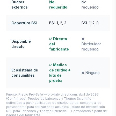
Ductos
No
No
N
externos
requerido
requerido
re
Cobertura BSL
BSL 1, 2, 3
BSL 1, 2, 3
BSL
✅ Directo
❌
❌ 
Disponible
del
Distribuidor
Sci
directo
fabricante
requerido
re
✅ Medios
❌ 
Ecosistema de
de cultivo +
(s
❌ Ninguno
consumibles
kits de
ma
prueba
Fi
Fuente: Precio Pro-Safe — pro-lab-direct.com, abril de 2026
(Confirmado). Precios de Labconco y Thermo Scientific —
estimados a partir de listados de distribuidores; contacte a los
proveedores para cotizaciones actuales. Estado de certificación
NSF para Labconco y Thermo Scientific — Corroborado a partir de
páginas del fabricante.