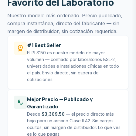
Favorito del Laboratorio
Nuestro modelo más ordenado. Precio publicado,
compra instantánea, directo del fabricante — sin
margen de distribuidor, sin cotización requerida.
#1 Best Seller
workspace_premium
El PLS150 es nuestro modelo de mayor
volumen — confiado por laboratorios BSL-2,
universidades e instalaciones clínicas en todo
el país. Envío directo, sin espera de
cotizaciones.
Mejor Precio — Publicado y
price_check
Garantizado
Desde
$3,309.50
— el precio directo más
bajo para un armario Clase II A2. Sin cargos
ocultos, sin margen de distribuidor. Lo que ves
es lo que pagas.