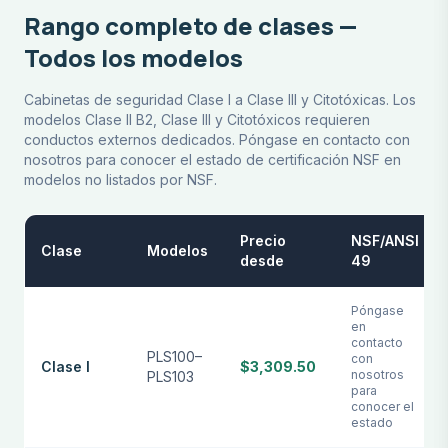
Rango completo de clases —
Todos los modelos
Cabinetas de seguridad Clase I a Clase III y Citotóxicas. Los
modelos Clase II B2, Clase III y Citotóxicos requieren
conductos externos dedicados. Póngase en contacto con
nosotros para conocer el estado de certificación NSF en
modelos no listados por NSF.
Precio
NSF/ANSI
Clase
Modelos
desde
49
Póngase
en
contacto
PLS100–
con
Clase I
$3,309.50
nosotros
PLS103
para
conocer el
estado