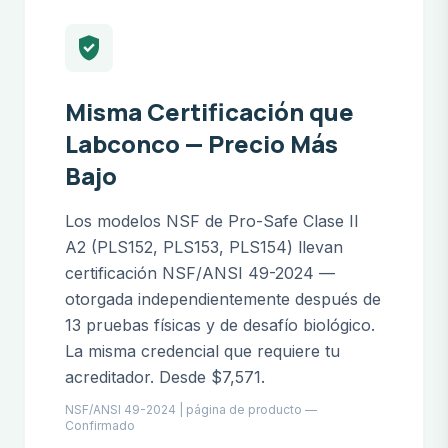
verified_user
Misma Certificación que
Labconco — Precio Más
Bajo
Los modelos NSF de Pro-Safe Clase II
A2 (PLS152, PLS153, PLS154) llevan
certificación NSF/ANSI 49-2024 —
otorgada independientemente después de
13 pruebas físicas y de desafío biológico.
La misma credencial que requiere tu
acreditador. Desde $7,571.
NSF/ANSI 49-2024 | página de producto —
Confirmado