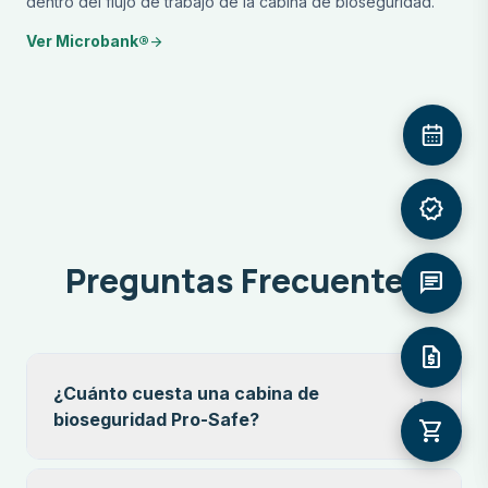
dentro del flujo de trabajo de la cabina de bioseguridad.
Ver Microbank®
arrow_forward
verified
Preguntas Frecuentes
chat
request_quote
¿Cuánto cuesta una cabina de
add
bioseguridad Pro-Safe?
shopping_cart