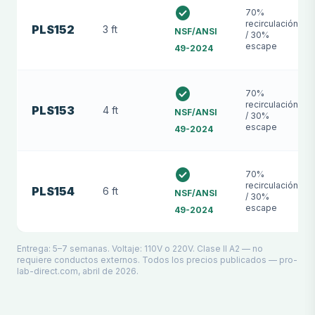
check_circle
70%
recirculación
PLS152
3 ft
NSF/ANSI
/ 30%
escape
49-2024
check_circle
70%
recirculación
PLS153
4 ft
NSF/ANSI
/ 30%
escape
49-2024
check_circle
70%
recirculación
PLS154
6 ft
NSF/ANSI
/ 30%
escape
49-2024
Entrega: 5–7 semanas. Voltaje: 110V o 220V. Clase II A2 — no
requiere conductos externos. Todos los precios publicados — pro-
lab-direct.com, abril de 2026.