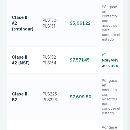
Póngase
en
contacto
Clase II
PLS150–
con
A2
$5,961.22
nosotros
PLS151
(estándar)
para
conocer el
estado
✅
Clase II
PLS152–
$7,571.45
NSF/ANSI
A2 (NSF)
PLS154
49-2024
Póngase
en
contacto
Clase II
PLS225–
con
$7,699.50
nosotros
B2
PLS228
para
conocer el
estado
Póngase