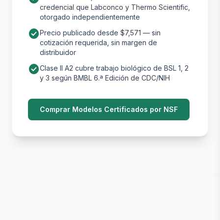
credencial que Labconco y Thermo Scientific,
otorgado independientemente
check_circle
Precio publicado desde $7,571 — sin
cotización requerida, sin margen de
distribuidor
check_circle
Clase II A2 cubre trabajo biológico de BSL 1, 2
y 3 según BMBL 6.ª Edición de CDC/NIH
Comprar Modelos Certificados por NSF