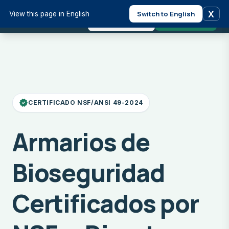
Solicitar
Ordenar
X
Switch to English
View this page in English
Cotización
Ahora
verified
CERTIFICADO NSF/ANSI 49-2024
Armarios de
Bioseguridad
Certificados por