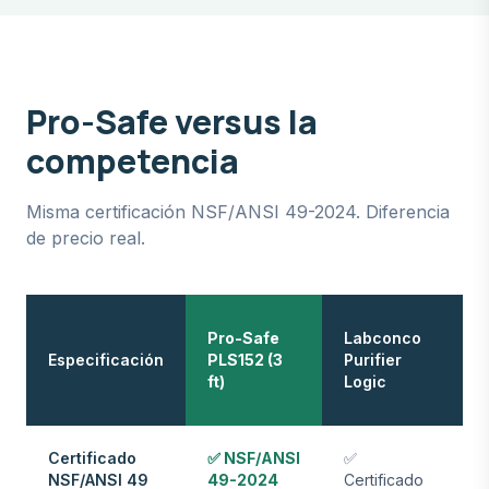
Pro-Safe versus la
competencia
Misma certificación NSF/ANSI 49-2024. Diferencia
de precio real.
T
Pro-Safe
Labconco
Sc
Especificación
PLS152 (3
Purifier
13
ft)
Logic
Se
Certificado
✅ NSF/ANSI
✅
✅
NSF/ANSI 49
49-2024
Certificado
Ce