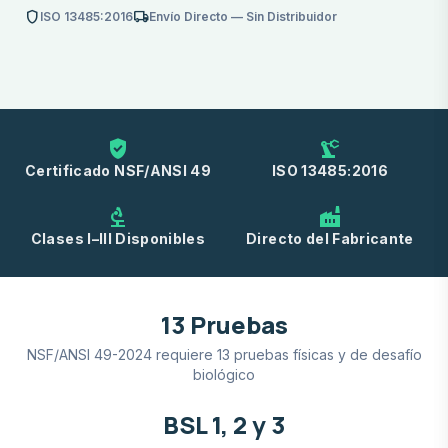
shield
local_shipping
ISO 13485:2016
Envío Directo — Sin Distribuidor
verified_user
precision_manufacturing
Certificado NSF/ANSI 49
ISO 13485:2016
biotech
factory
Clases I–III Disponibles
Directo del Fabricante
13 Pruebas
NSF/ANSI 49-2024 requiere 13 pruebas físicas y de desafío
biológico
BSL 1, 2 y 3