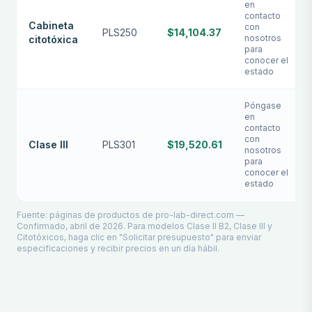
en
contacto
Cabineta
con
PLS250
$14,104.37
nosotros
citotóxica
para
conocer el
estado
Póngase
en
contacto
con
Clase III
PLS301
$19,520.61
nosotros
para
conocer el
estado
Fuente: páginas de productos de pro-lab-direct.com —
Confirmado, abril de 2026. Para modelos Clase II B2, Clase III y
Citotóxicos, haga clic en "Solicitar presupuesto" para enviar
especificaciones y recibir precios en un día hábil.