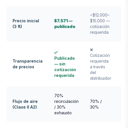
~$12.000–
~$
Precio inicial
$7.571 —
$15.000 —
$1
(3 ft)
publicado
cotización
co
requerida
re
❌
✅
❌
Cotización
Publicado
Co
Transparencia
requerida
— sin
re
de precios
a través
cotización
(F
del
requerida
Sci
distribuidor
70%
Flujo de aire
recirculación
70% /
70
(Clase II A2)
/ 30%
30%
3
exhausto