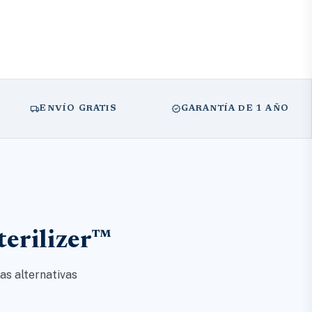
local_shipping
verified
ENVÍO GRATIS
GARANTÍA DE 1 AÑO
terilizer™
as alternativas