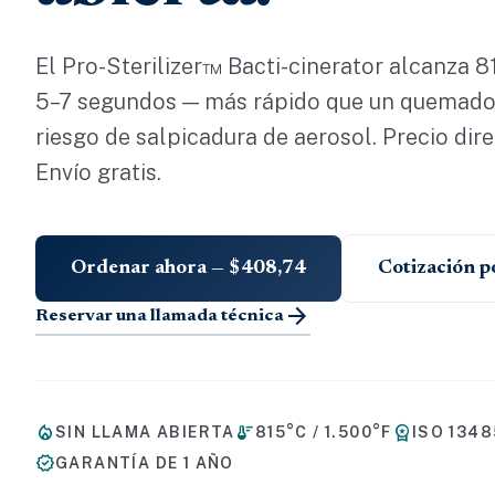
El Pro-Sterilizer™ Bacti-cinerator alcanza 8
5–7 segundos — más rápido que un quemado
riesgo de salpicadura de aerosol. Precio dir
Envío gratis.
Ordenar ahora — $408,74
Cotización 
arrow_forward
Reservar una llamada técnica
local_fire_department
thermostat
workspace_premium
SIN LLAMA ABIERTA
815°C / 1.500°F
ISO 1348
verified
GARANTÍA DE 1 AÑO