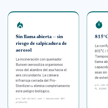
local_fire_department
timer
Sin llama abierta — sin
815°C
riesgo de salpicadura de
La confi
aerosol
815°C / 
Tiempos 
La incineración con quemador
llama ab
Bunsen aerosoliza organismos
capacid
vivos del alambre del asa hacia el
asas sin
aire circundante. La cámara
de esteri
infrarroja cerrada del Pro-
pro-lab-d
Sterilizer™ elimina completamente
PL.B1000
este peligro biológico.
pro-lab-direct.com — mecanismo del
producto