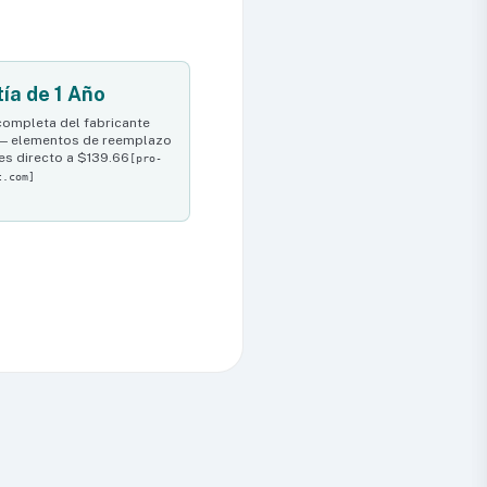
ía de 1 Año
completa del fabricante
 — elementos de reemplazo
es directo a $139.66
[pro-
t.com]