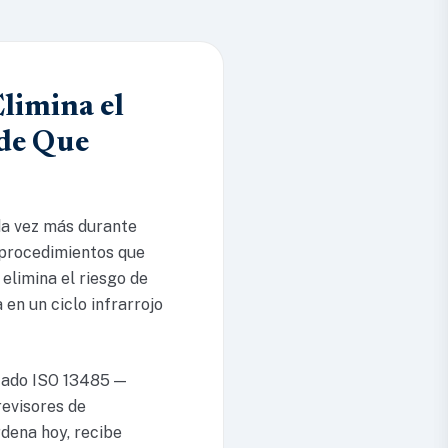
limina el
 de Que
da vez más durante
 procedimientos que
elimina el riesgo de
en un ciclo infrarrojo
icado ISO 13485 —
revisores de
rdena hoy, recibe