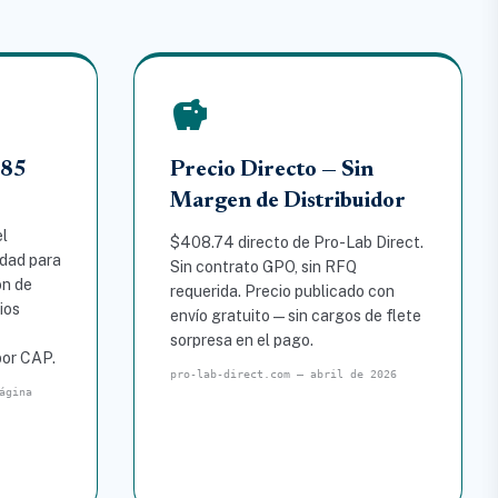
savings
485
Precio Directo — Sin
Margen de Distribuidor
el
$408.74 directo de Pro-Lab Direct.
idad para
Sin contrato GPO, sin RFQ
ón de
requerida. Precio publicado con
ios
envío gratuito — sin cargos de flete
sorpresa en el pago.
por CAP.
pro-lab-direct.com — abril de 2026
ágina