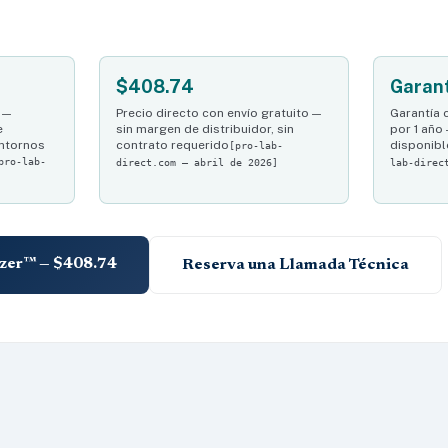
$408.74
Garant
 —
Precio directo con envío gratuito —
Garantía 
e
sin margen de distribuidor, sin
por 1 año
entornos
contrato requerido
disponibl
[pro-lab-
pro-lab-
direct.com — abril de 2026]
lab-direc
izer™ — $408.74
Reserva una Llamada Técnica