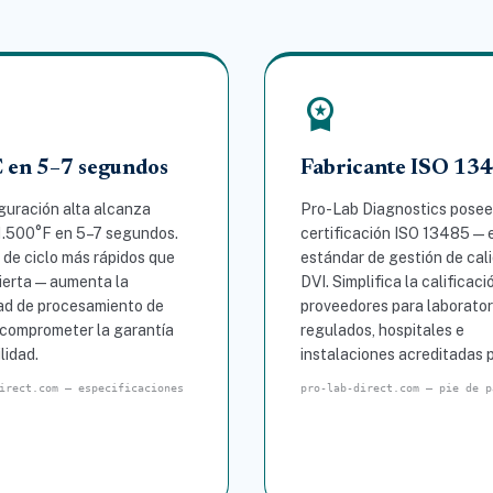
workspace_premium
 en 5–7 segundos
Fabricante ISO 13
guración alta alcanza
Pro-Lab Diagnostics posee
1.500°F en 5–7 segundos.
certificación ISO 13485 — 
de ciclo más rápidos que
estándar de gestión de cal
ierta — aumenta la
DVI. Simplifica la calificaci
ad de procesamiento de
proveedores para laborator
 comprometer la garantía
regulados, hospitales e
lidad.
instalaciones acreditadas 
irect.com — especificaciones
pro-lab-direct.com — pie de p