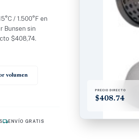
15°C / 1.500°F en
r Bunsen sin
ecto $408,74.
por volumen
PRECIO DIRECTO
$408.74
local_shipping
5
ENVÍO GRATIS