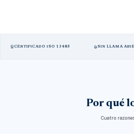
workspace_premium
local_fire_department
CERTIFICADO ISO 13485
SIN LLAMA ABI
Por qué l
Cuatro razones