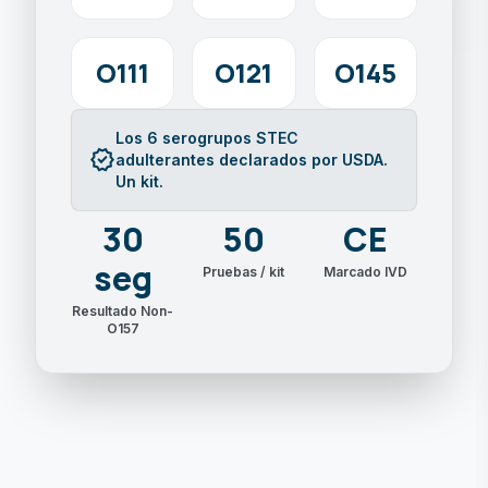
O111
O121
O145
Los 6 serogrupos STEC
verified
adulterantes declarados por USDA.
Un kit.
30
50
CE
seg
Pruebas / kit
Marcado IVD
Resultado Non-
O157