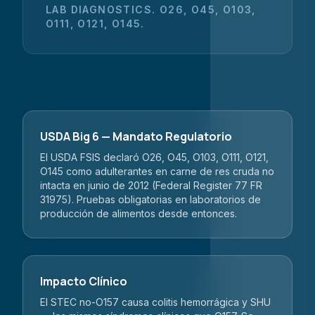
LAB DIAGNOSTICS. O26, O45, O103,
O111, O121, O145.
USDA Big 6 — Mandato Regulatorio
El USDA FSIS declaró O26, O45, O103, O111, O121,
O145 como adulterantes en carne de res cruda no
intacta en junio de 2012 (Federal Register 77 FR
31975). Pruebas obligatorias en laboratorios de
producción de alimentos desde entonces.
Impacto Clínico
El STEC no-O157 causa colitis hemorrágica y SHU