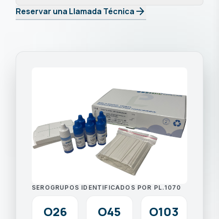
arrow_forward
Reservar una Llamada Técnica
SEROGRUPOS IDENTIFICADOS POR PL.1070
O26
O45
O103