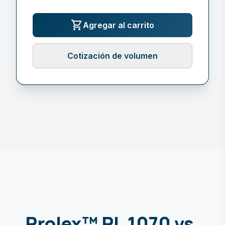
shopping_cart
Agregar al carrito
Cotización de volumen
Prolex™ PL.1070 vs.