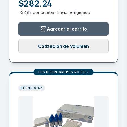
$282.24
~$2,82 por prueba · Envío refrigerado
shopping_cart
Agregar al carrito
Cotización de volumen
LOS 6 SEROGRUPOS NO O157
KIT NO O157