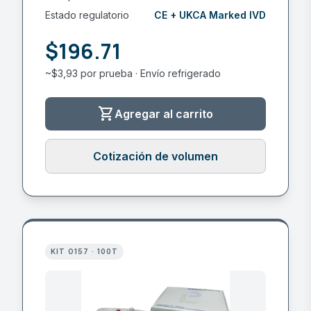
Estado regulatorio
CE + UKCA Marked IVD
$196.71
~$3,93 por prueba · Envío refrigerado
shopping_cart
Agregar al carrito
Cotización de volumen
KIT O157 · 100T