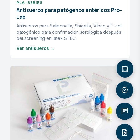
PLA-SERIES
Antisueros para patógenos entéricos Pro-
Lab
Antisueros para Salmonella, Shigella, Vibrio y E. coli
patogénico para confirmación serológica después
del screening en látex STEC.
Ver antisueros →
verified
chat
request_quote