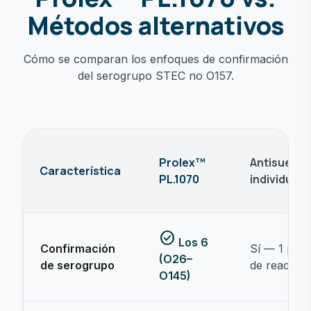
Métodos alternativos
Cómo se comparan los enfoques de confirmación
del serogrupo STEC no O157.
Prolex™
Antisueros
Característica
PL.1070
individuale
check_circle
Los 6
Confirmación
Sí — 1 por 
(O26–
de serogrupo
de reactivo
O145)