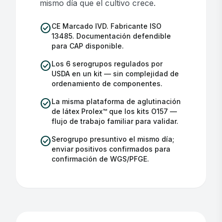
mismo día que el cultivo crece.
check_circle
CE Marcado IVD. Fabricante ISO
13485. Documentación defendible
para CAP disponible.
check_circle
Los 6 serogrupos regulados por
USDA en un kit — sin complejidad de
ordenamiento de componentes.
check_circle
La misma plataforma de aglutinación
de látex Prolex™ que los kits O157 —
flujo de trabajo familiar para validar.
check_circle
Serogrupo presuntivo el mismo día;
enviar positivos confirmados para
confirmación de WGS/PFGE.