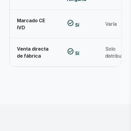
Marcado CE
check_circle
Varía
Sí
IVD
Venta directa
Solo
check_circle
Sí
de fábrica
distribuidor