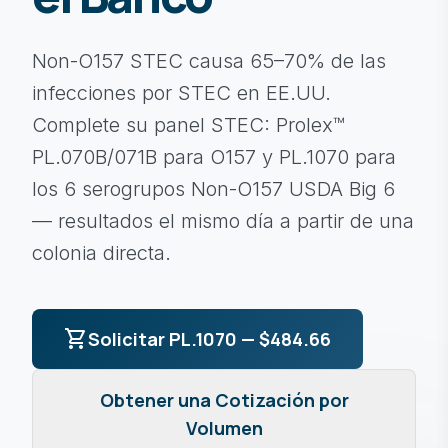
Non-O157 STEC causa 65–70% de las
infecciones por STEC en EE.UU.
Complete su panel STEC: Prolex™
PL.070B/071B para O157 y PL.1070 para
los 6 serogrupos Non-O157 USDA Big 6
— resultados el mismo día a partir de una
colonia directa.
shopping_cart
Solicitar PL.1070 — $484.66
Obtener una Cotización por
Volumen