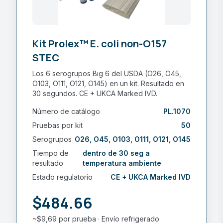
Kit Prolex™ E. coli non-O157
STEC
Los 6 serogrupos Big 6 del USDA (O26, O45,
O103, O111, O121, O145) en un kit. Resultado en
30 segundos. CE + UKCA Marked IVD.
Número de catálogo
PL.1070
Pruebas por kit
50
Serogrupos
O26, O45, O103, O111, O121, O145
Tiempo de
dentro de 30 seg a
resultado
temperatura ambiente
Estado regulatorio
CE + UKCA Marked IVD
$484.66
~$9,69 por prueba · Envío refrigerado