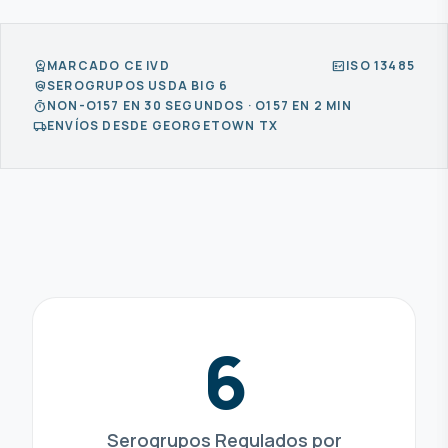
MARCADO CE IVD
ISO 13485
workspace_premium
fact_check
SEROGRUPOS USDA BIG 6
policy
NON-O157 EN 30 SEGUNDOS · O157 EN 2 MIN
timer
ENVÍOS DESDE GEORGETOWN TX
local_shipping
6
Serogrupos Regulados por