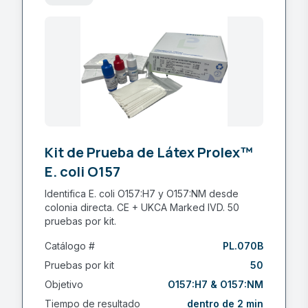
Kit de Prueba de Látex Prolex™
E. coli O157
Identifica E. coli O157:H7 y O157:NM desde
colonia directa. CE + UKCA Marked IVD. 50
pruebas por kit.
Catálogo #
PL.070B
Pruebas por kit
50
Objetivo
O157:H7 & O157:NM
Tiempo de resultado
dentro de 2 min