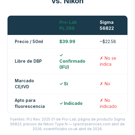
vs. Nikon
Pro-Lab
Sigma
N
PL.396
56822
T
Precio / 50ml
$39.99
~$22.58
$
✓
✗ No se
✗
Libre de DBP
Confirmado
indica
i
(IFU)
Marcado
✓ Sí
✗ No
✗
CE/IVD
Apto para
✗ No
✗
✓ Indicado
fluorescencia
indicado
i
Fuentes: IFU Rev. 2025 01 de Pro-Lab; página de producto Sigma
56822; precios de Nikon Type N — spectraservices.com abril de
2026; scientificlabs.co.uk abril de 2026.