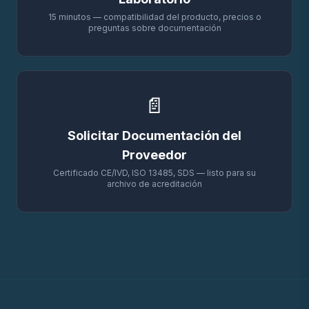
15 minutos — compatibilidad del producto, precios o
preguntas sobre documentación
📄
Solicitar Documentación del
Proveedor
Immersion Oil (DBP Free) PL.396
Certificado CE/IVD, ISO 13485, SDS — listo para su
Microscopy & lab supply questions
archivo de acreditación