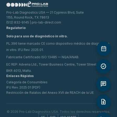
Pro-Lab Diagnostics USA — 21 Cypress Blvd, Suite
1155, Round Rock, TX 78613
(512) 832-9145 | pro-lab-direct.com
Regulatorio
Solo para uso de diagnóstico in vitro.
PL.396 tiene marcado CE como dispositivo médico de diagnóstico
in vitro. IFU Rev. 2025 01.
Fabricante Certificado ISO 13485 — NQA/ANAB.
EC REP: Advena Ltd., Tower Business Centre, Tower Street, Swatar,
verified
BKR 4013, Malta.
Enlaces Rápidos
Categoría de Consumibles
chat
IFU Rev. 2025 01 (PDF)
Restricción de ftalatos del Anexo XVII de REACH de la UE
request_quote
© 2026 Pro-Lab Diagnostics USA. Todos los derechos reservados.