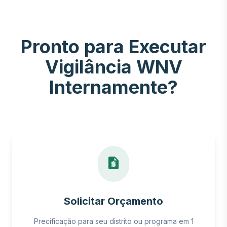
Pronto para Executar
Vigilância WNV
Internamente?
Pro-AmpRT WNV Isothermal Kit
Ask me anything about PLM-1008 and the
ProAmpRT system
request_quote
Solicitar Orçamento
Precificação para seu distrito ou programa em 1