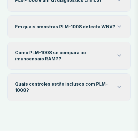
expand_more
PLM-1008 é um kit diagnóstico clínico?
expand_more
Em quais amostras PLM-1008 detecta WNV?
Como PLM-1008 se compara ao
expand_more
imunoensaio RAMP?
Quais controles estão inclusos com PLM-
expand_more
1008?