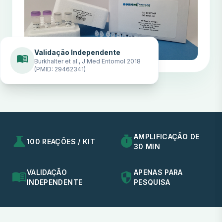
Validação Independente
menu_book
Burkhalter et al., J Med Entomol 2018
(PMID: 29462341)
AMPLIFICAÇÃO DE
science
timer
100 REAÇÕES / KIT
30 MIN
VALIDAÇÃO
APENAS PARA
menu_book
security
INDEPENDENTE
PESQUISA