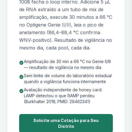
1008 fecha o loop interno. Adicione 5 µL
de RNA extraído a um tubo de mix de
amplificação, execute 30 minutos a 66 °C
no Optigene Genie II/III, leia o pico de
anelamento (86,4–88,4 °C confirma
WNV-positivo). Resultado de vigilância no
mesmo dia, cada pool, cada dia.
Amplificação de 30 min a 66 °C no Genie II/III
check_circle
— resultado de vigilância no mesmo dia
Sem limite de volume do laboratório estadual
check_circle
quando a vigilância funciona internamente
Avaliação independente de honey card:
check_circle
LAMP detectou o que RAMP perdeu
(Burkhalter 2018; PMID: 29462341)
Solicite uma Cotação para Seu
Distrito