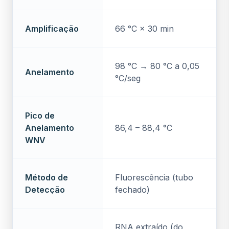
Amplificação
66 °C × 30 min
98 °C → 80 °C a 0,05
Anelamento
°C/seg
Pico de
Anelamento
86,4 – 88,4 °C
WNV
Método de
Fluorescência (tubo
Detecção
fechado)
RNA extraído (do