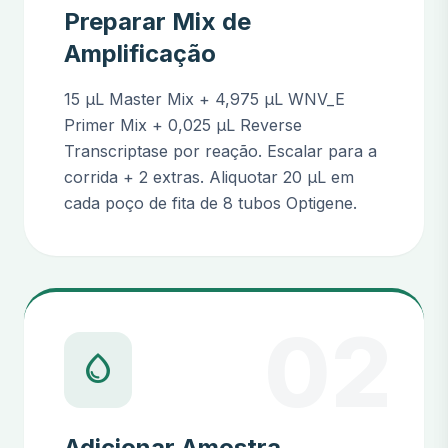
Preparar Mix de
Amplificação
15 µL Master Mix + 4,975 µL WNV_E
Primer Mix + 0,025 µL Reverse
Transcriptase por reação. Escalar para a
corrida + 2 extras. Aliquotar 20 µL em
cada poço de fita de 8 tubos Optigene.
02
water_drop
Adicionar Amostra