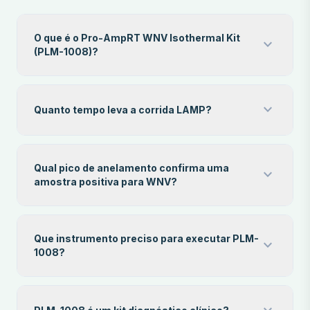
O que é o Pro-AmpRT WNV Isothermal Kit
expand_more
(PLM-1008)?
expand_more
Quanto tempo leva a corrida LAMP?
Qual pico de anelamento confirma uma
expand_more
amostra positiva para WNV?
Que instrumento preciso para executar PLM-
expand_more
1008?