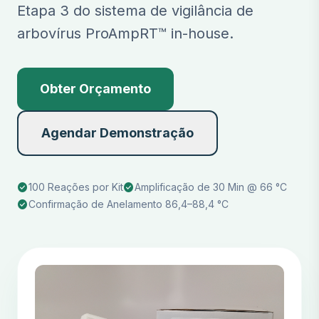
Etapa 3 do sistema de vigilância de
arbovírus ProAmpRT™ in-house.
Obter Orçamento
Agendar Demonstração
check_circle
check_circle
100 Reações por Kit
Amplificação de 30 Min @ 66 °C
check_circle
Confirmação de Anelamento 86,4–88,4 °C