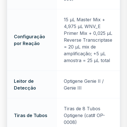
15 µL Master Mix +
4,975 µL WNV_E
Primer Mix + 0,025 µL
Configuração
Reverse Transcriptase
por Reação
= 20 µL mix de
amplificação; +5 µL
amostra = 25 µL total
Leitor de
Optigene Genie II /
Detecção
Genie III
Tiras de 8 Tubos
Tiras de Tubos
Optigene (cat# OP-
0008)