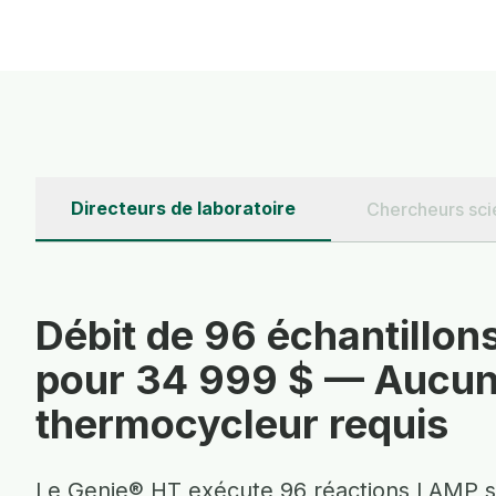
Directeurs de laboratoire
Chercheurs sci
Débit de 96 échantillo
pour 34 999 $ — Aucu
thermocycleur requis
Le Genie® HT exécute 96 réactions LAMP 