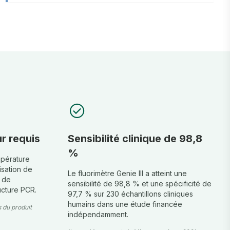
check_circle
r requis
Sensibilité clinique de 98,8
%
mpérature
isation de
Le fluorimètre Genie III a atteint une
 de
sensibilité de 98,8 % et une spécificité de
ucture PCR.
97,7 % sur 230 échantillons cliniques
humains dans une étude financée
 du produit
indépendamment.