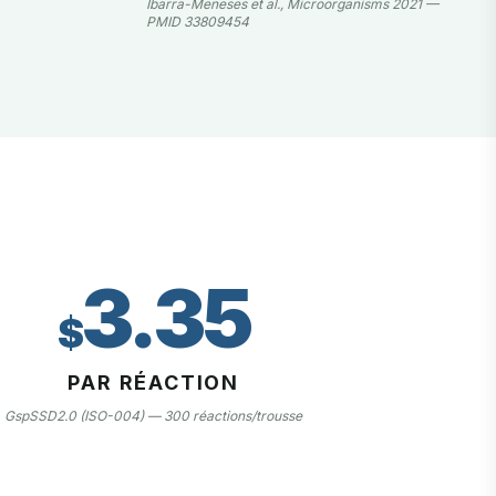
Ibarra-Meneses et al., Microorganisms 2021 —
PMID 33809454
3.35
$
PAR RÉACTION
GspSSD2.0 (ISO-004) — 300 réactions/trousse