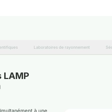
entifiques
Laboratoires de rayonnement
Séc
ns LAMP
n
simultanément à une