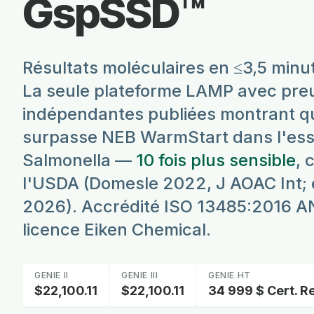
GspSSD™
Résultats moléculaires en ≤3,5 minu
La seule plateforme LAMP avec pre
indépendantes publiées montrant 
surpasse NEB WarmStart dans l'es
Salmonella —
10 fois plus sensible
, 
l'USDA (Domesle 2022, J AOAC Int; e
2026). Accrédité ISO 13485:2016 A
licence Eiken Chemical.
GENIE II
GENIE III
GENIE HT
$22,100.11
$22,100.11
34 999 $ Cert. R