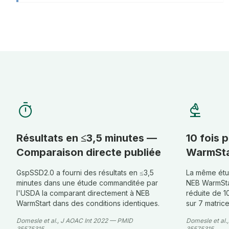
timer
biotech
Résultats en ≤3,5 minutes —
10 fois 
Comparaison directe publiée
WarmSta
GspSSD2.0 a fourni des résultats en ≤3,5
La même étu
minutes dans une étude commanditée par
NEB WarmStar
l'USDA la comparant directement à NEB
réduite de 1
WarmStart dans des conditions identiques.
sur 7 matric
Domesle et al., J AOAC Int 2022 — PMID
Domesle et al.
35575315
35575315