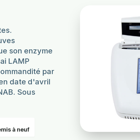
tes.
uves
que son enzyme
sai LAMP
commandité par
n date d'avril
NAB. Sous
emis à neuf