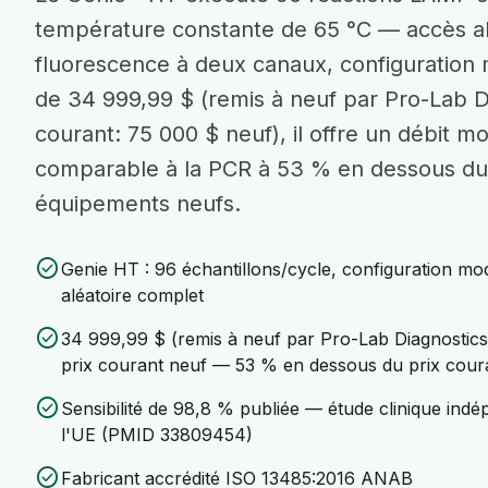
température constante de 65 °C — accès al
fluorescence à deux canaux, configuration 
de 34 999,99 $ (remis à neuf par Pro-Lab Di
courant: 75 000 $ neuf), il offre un débit mo
comparable à la PCR à 53 % en dessous du 
équipements neufs.
check_circle
Genie HT : 96 échantillons/cycle, configuration mod
aléatoire complet
check_circle
34 999,99 $ (remis à neuf par Pro-Lab Diagnostics
prix courant neuf — 53 % en dessous du prix cour
check_circle
Sensibilité de 98,8 % publiée — étude clinique ind
l'UE (PMID 33809454)
check_circle
Fabricant accrédité ISO 13485:2016 ANAB