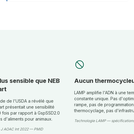
block
plus sensible que NEB
Aucun thermocycleu
rt
LAMP amplifie l'ADN à une te
constante unique. Pas d'optim
de de l'USDA a révélé que
rampe, pas de programmation
t présentait une sensibilité
thermocyclage, pas d'infrastr
0 fois par rapport à GspSSD2.0
es d'aliments pour animaux.
Technologie LAMP — spécifications
, J AOAC Int 2022 — PMID