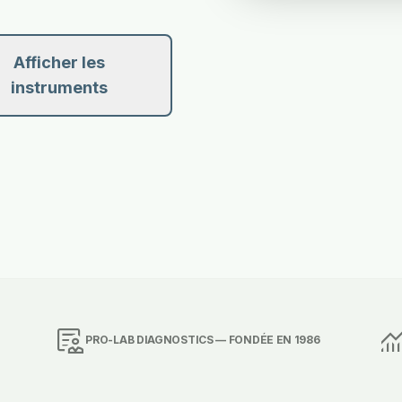
Afficher les
instruments
clinical_notes
monitor
PRO-LAB DIAGNOSTICS — FONDÉE EN 1986