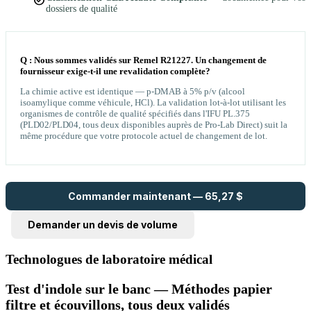
task_alt
dossiers de qualité
Q : Nous sommes validés sur Remel R21227. Un changement de
fournisseur exige-t-il une revalidation complète?
La chimie active est identique — p-DMAB à 5% p/v (alcool
isoamylique comme véhicule, HCl). La validation lot-à-lot utilisant les
organismes de contrôle de qualité spécifiés dans l'IFU PL.375
(PLD02/PLD04, tous deux disponibles auprès de Pro-Lab Direct) suit la
même procédure que votre protocole actuel de changement de lot.
Commander maintenant — 65,27 $
Demander un devis de volume
Technologues de laboratoire médical
Test d'indole sur le banc — Méthodes papier
filtre et écouvillons, tous deux validés