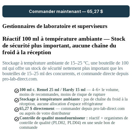
Commander maintenant — 65,27 $
Gestionnaires de laboratoire et superviseurs
Réactif 100 ml à température ambiante — Stock
de sécurité plus important, aucune chaîne du
froid à la réception
Stockage à température ambiante de 15–25 °C, une bouteille de 100
ml qui offre un stock de sécurité nettement plus important que les
bouteilles de 15–25 ml des concurrents, et commande directe depuis
pro-lab-direct.com.
task_alt
100 ml c. Remel 25 ml / Hardy 15 ml
— 4–6× le volume,
moins de recommandes, moins de risque de rupture
task_alt
Stockage à température ambiante :
pas de chaîne du froid à la
réception, aucune allocation d'espace réfrigérateur
task_alt
65,27 $ directement
— commander depuis pro-lab-direct.com
ou auprès de votre distributeur
task_alt
Contrôle de qualité monofournisseur :
réactif + organismes de
contrôle de qualité (PLD02, PLD04) en une seule bon de
commande