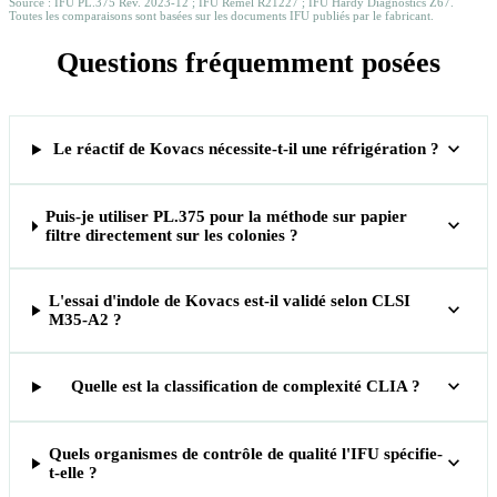
Source : IFU PL.375 Rév. 2023-12 ; IFU Remel R21227 ; IFU Hardy Diagnostics Z67.
Toutes les comparaisons sont basées sur les documents IFU publiés par le fabricant.
Questions fréquemment posées
expand_more
Le réactif de Kovacs nécessite-t-il une réfrigération ?
Puis-je utiliser PL.375 pour la méthode sur papier
expand_more
filtre directement sur les colonies ?
L'essai d'indole de Kovacs est-il validé selon CLSI
expand_more
M35-A2 ?
expand_more
Quelle est la classification de complexité CLIA ?
Quels organismes de contrôle de qualité l'IFU spécifie-
expand_more
t-elle ?