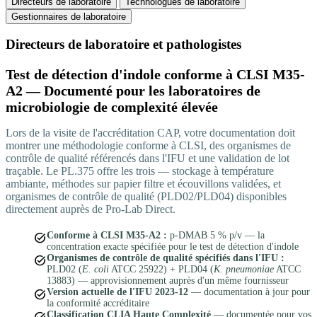
Directeurs de laboratoire
Technologues de laboratoire
Gestionnaires de laboratoire
Directeurs de laboratoire et pathologistes
Test de détection d'indole conforme à CLSI M35-
A2 — Documenté pour les laboratoires de
microbiologie de complexité élevée
Lors de la visite de l'accréditation CAP, votre documentation doit
montrer une méthodologie conforme à CLSI, des organismes de
contrôle de qualité référencés dans l'IFU et une validation de lot
traçable. Le PL.375 offre les trois — stockage à température
ambiante, méthodes sur papier filtre et écouvillons validées, et
organismes de contrôle de qualité (PLD02/PLD04) disponibles
directement auprès de Pro-Lab Direct.
task_alt
Conforme à CLSI M35-A2 :
p-DMAB 5 % p/v — la
concentration exacte spécifiée pour le test de détection d'indole
task_alt
Organismes de contrôle de qualité spécifiés dans l'IFU :
PLD02 (
E. coli
ATCC 25922) + PLD04 (
K. pneumoniae
ATCC
13883) — approvisionnement auprès d'un même fournisseur
task_alt
Version actuelle de l'IFU 2023-12
— documentation à jour pour
la conformité accréditaire
Classification CLIA Haute Complexité
— documentée pour vos