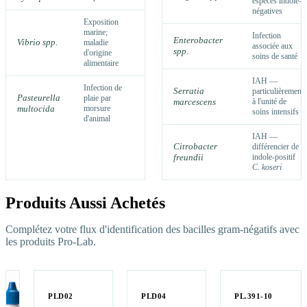
espèces indole-
négatives
Exposition
marine;
Infection
Enterobacter
Vibrio spp.
maladie
associée aux
spp.
d'origine
soins de santé
alimentaire
IAH —
Infection de
Serratia
particulièrement
Pasteurella
plaie par
marcescens
à l'unité de
multocida
morsure
soins intensifs
d'animal
IAH —
Citrobacter
différencier de
freundii
indole-positif
C. koseri
Produits Aussi Achetés
Complétez votre flux d'identification des bacilles gram-négatifs avec
les produits Pro-Lab.
PLD02
PLD04
PL.391-10