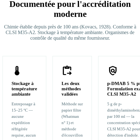
Documentée pour l'accréditation
moderne
Chimie établie depuis près de 100 ans (Kovacs, 1928). Conforme à
CLSI M35-A2. Stockage à température ambiante. Organismes de
contrôle de qualité du même fournisseur.
device_thermostat
content_paste_go
policy
Stockage à
Les deux
p-DMAB 5 % p
température
méthodes
Formulation ex
ambiante
validées
CLSI M35-A2
Entreposage à
Méthode sur
5 g de p-
15–25 °C —
papier filtre
diméthylaminoben
aucune
(Whatman
par 100 ml — la
expédition
n° 1) et
concentration spéci
réfrigérée
méthode
CLSI M35-A2 pour l
requise, aucun
d'écouvillon
détection d'indole.