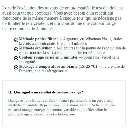
Lors de l'exécution des travaux de gram-négatifs, le test d'indole est
aussi courant que l'oxydase. Vous avez besoin d'un réactif qui
fonctionne de la même manière à chaque fois, qui ne nécessite pas
de fouiller le réfrigérateur, et qui vous donne une couleur rouge
claire en moins de 3 minutes.
task_alt
Méthode papier filtre :
1–2 gouttes sur Whatman No. 1, étaler
la croissance coloniale, lire en ≤3 minutes
task_alt
Méthode écouvillon :
1–2 gouttes sur la pointe de l'écouvillon de
coton, toucher la surface coloniale, lire en ≤3 minutes
task_alt
Couleur rouge cerise en 3 minutes
— point final visuel sans
ambiguïté
task_alt
Stockage à température ambiante (15–25 °C)
— le prendre de
l'étagère, non du réfrigérateur
Q : Que signifie un résultat de couleur orange?
Orange est un résultat variable — causé par le scatole, un précurseur
méthylé de l'indole. Répéter avec une colonie fraîche. Si la répétition
est aussi orange, enregistrer comme variable et procéder selon le
protocole opérationnel de votre laboratoire.