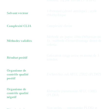
DMAB), 5 g par 100 ml (5 % m/v)
1-Pentanol (alcool amylique) ; acide
Solvant vecteur
chlorhydrique
Complexité CLIA
Complexité élevée
Méthode sur papier filtre (Whatman no
Méthodes validées
1) ; méthode d'écouvillonnage direct de
colonie
Coloration rouge cerise en moins de 3
Résultat positif
minutes
Organisme de
contrôle qualité
Escherichia coli
ATCC 25922 (PLD02)
positif
Organisme de
Klebsiella pneumoniae
ATCC 13883
contrôle qualité
(PLD04)
négatif
Non inclus — commander PLD02 et