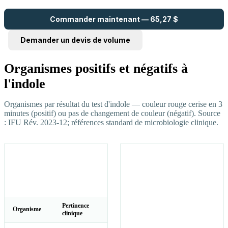
Commander maintenant — 65,27 $
Demander un devis de volume
Organismes positifs et négatifs à
l'indole
Organismes par résultat du test d'indole — couleur rouge cerise en 3
minutes (positif) ou pas de changement de couleur (négatif). Source
: IFU Rév. 2023-12; références standard de microbiologie clinique.
Positif à l'indole —
Indole-
add_circle
Couleur rouge cerise en
Négatif —
3 minutes
Pas de
K.
AT
do_not_disturb_on
Changement
pneumoniae
138
de Couleur
(Contrôle
Pertinence
Organisme
QC négatif:
clinique