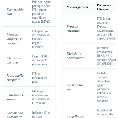
Principal agent
Pertinence
pathogène des
Microorganisme
Clinique
Escherichia
ITU; témoin
coli
positif de
contrôle de
ITU la plus
qualité IMViC
courante
Proteus
Proteus
;
mirabilis
naturellement
ITU/plaie —
Proteus
résistant à la
différencier de
nitrofurantoïne
vulgaris, P.
l'indole-
morganii
négatif
P.
mirabilis
Infection
nosocomiale;
Klebsiella
BLSE/KPC;
Le profil BLSE
pneumoniae
Klebsiella
contrôle négatif
diffère de
K.
oxytoca
QC (PLD04)
pneumoniae
Maladie
ITU et
Morganella
d'origine
infection de
morganii
alimentaire;
plaie
Salmonella
agent
spp.
pathogène
Méningite
notifiable à
Citrobacter
néonatale —
l'échelle
koseri
différencier de
nationale
C. freundii
Infection GI —
Aeromonas
Infection GI et
la plupart des
Shigella spp.
hydrophila
de plaie