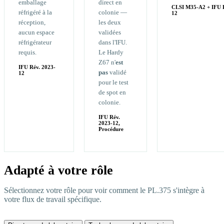
emballage
direct en
CLSI M35-A2 + IFU R
réfrigéré à la
colonie —
12
réception,
les deux
aucun espace
validées
réfrigérateur
dans l'IFU.
requis.
Le Hardy
Z67 n'
est
IFU Rév. 2023-
pas
validé
12
pour le test
de spot en
colonie.
IFU Rév.
2023-12,
Procédure
Adapté à votre rôle
Sélectionnez votre rôle pour voir comment le PL.375 s'intègre à
votre flux de travail spécifique.