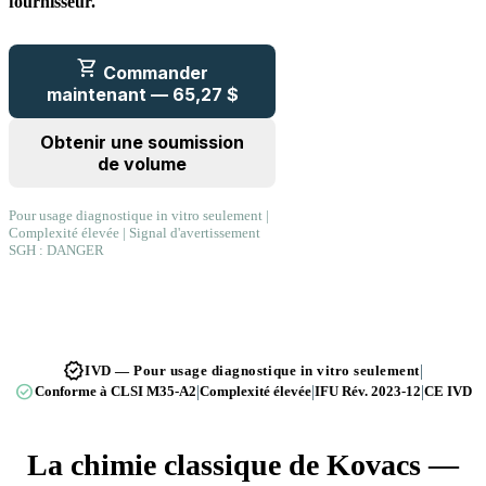
fournisseur.
shopping_cart
Commander
maintenant — 65,27 $
Obtenir une soumission
de volume
Pour usage diagnostique in vitro seulement |
Complexité élevée | Signal d'avertissement
SGH : DANGER
verified
|
IVD — Pour usage diagnostique in vitro seulement
check_circle
|
|
|
Conforme à CLSI M35-A2
Complexité élevée
IFU Rév. 2023-12
CE IVD
La chimie classique de Kovacs —