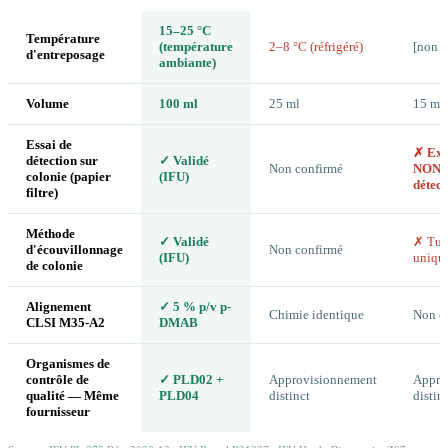
15–25 °C
Température
(température
2–8 °C (réfrigéré)
[non c
d'entreposage
ambiante)
Volume
100 ml
25 ml
15 ml
Essai de
✗ Exp
détection sur
✓ Validé
Non confirmé
NON p
colonie (papier
(IFU)
détect
filtre)
Méthode
✓ Validé
✗ Tub
d'écouvillonnage
Non confirmé
(IFU)
uniqu
de colonie
Alignement
✓ 5 % p/v p-
Chimie identique
Non c
CLSI M35-A2
DMAB
Organismes de
contrôle de
✓ PLD02 +
Approvisionnement
Appro
qualité — Même
PLD04
distinct
distin
fournisseur