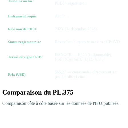
Témoins inclus
PLD04 séparément
Instrument requis
Aucun
Révision de l'IFU
2023-12 (décembre 2023)
Statut réglementaire
Réservé au diagnostic in vitro ; CE IVD
DANGER — H226 (Inflammable),
Terme de signal GHS
H314 (Corrosif), H332, H335
$65,27 — commander directement sur
Prix (USD)
pro-lab-direct.com
Comparaison du PL.375
Comparaison côte à côte basée sur les données de l'IFU publiées.
Pro-Lab
Caractéristique
Remel R21227
Hardy
PL.375