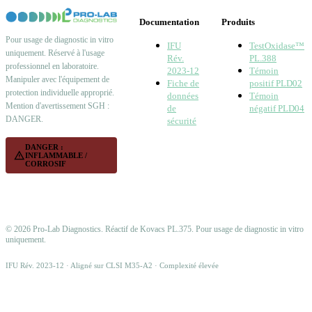
Documentation
Produits
Pour usage de diagnostic in vitro
IFU
TestOxidase™
uniquement. Réservé à l'usage
Rév.
PL.388
professionnel en laboratoire.
2023-12
Témoin
Manipuler avec l'équipement de
Fiche de
positif PLD02
protection individuelle approprié.
données
Témoin
Mention d'avertissement SGH :
de
négatif PLD04
DANGER.
sécurité
DANGER :
warning
INFLAMMABLE /
CORROSIF
© 2026 Pro-Lab Diagnostics. Réactif de Kovacs PL.375. Pour usage de diagnostic in vitro
uniquement.
IFU Rév. 2023-12 · Aligné sur CLSI M35-A2 · Complexité élevée