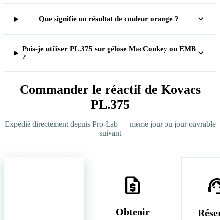
expand_more
Que signifie un résultat de couleur orange ?
Puis-je utiliser PL.375 sur gélose MacConkey ou EMB
expand_more
?
Commander le réactif de Kovacs
PL.375
Expédié directement depuis Pro-Lab — même jour ou jour ouvrable
suivant
shopping_basket
request_quote
support_
Commander
Obtenir
Rése