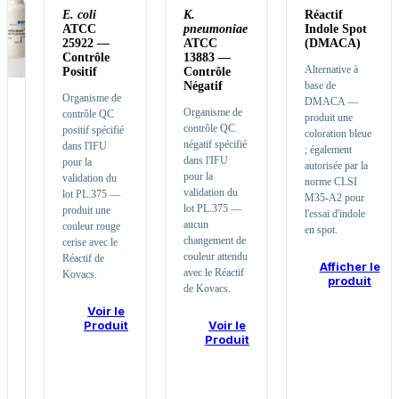
E. coli
K.
Réactif
ATCC
pneumoniae
Indole Spot
25922 —
ATCC
(DMACA)
Contrôle
13883 —
Alternative à
Positif
Contrôle
Négatif
base de
Organisme de
DMACA —
PL.388
Organisme de
contrôle QC
produit une
/
contrôle QC
positif spécifié
PL.390
coloration bleue
négatif spécifié
dans l'IFU
; également
Réactif
dans l'IFU
pour la
autorisée par la
TestOxidase™
pour la
validation du
norme CLSI
validation du
lot PL.375 —
M35-A2 pour
Réactif
lot PL.375 —
produit une
l'essai d'indole
oxydase
aucun
couleur rouge
en spot.
—
changement de
cerise avec le
utilisé
couleur attendu
Réactif de
dans
Afficher le
avec le Réactif
Kovacs.
produit
le
de Kovacs.
même
Voir le
flux
Produit
Voir le
d'identification
Produit
gram-
négatif
que
le