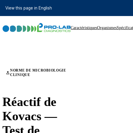
View this page in English
Caractéristiques
Organismes
Spécifica
NORME DE MICROBIOLOGIE
science
CLINIQUE
Réactif de
Kovacs —
Test de