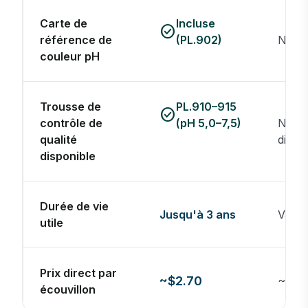
Carte de
Incluse
check_circle
référence de
(PL.902)
Non i
couleur pH
Trousse de
PL.910–915
check_circle
contrôle de
(pH 5,0–7,5)
Non
qualité
dispo
disponible
Durée de vie
Jusqu'à 3 ans
Varie
utile
Prix direct par
~$2.70
~$0.0
écouvillon