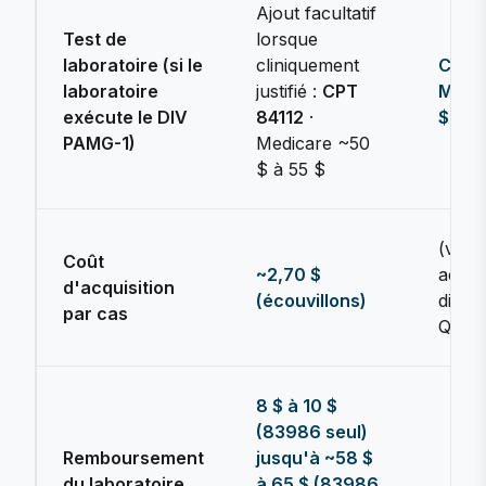
Ajout facultatif
Test de
lorsque
laboratoire (si le
cliniquement
CPT 8
laboratoire
justifié :
CPT
Medi
exécute le DIV
84112
·
$ à 5
PAMG-1)
Medicare ~50
$ à 55 $
(voir 
Coût
~2,70 $
actue
d'acquisition
(écouvillons)
distri
par cas
Qiage
8 $ à 10 $
(83986 seul)
Remboursement
jusqu'à ~58 $
du laboratoire
à 65 $ (83986