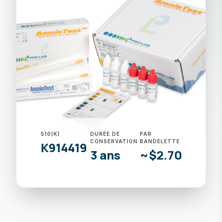
510(K)
DURÉE DE
PAR
CONSERVATION
BANDELETTE
K914419
3 ans
~$2.70