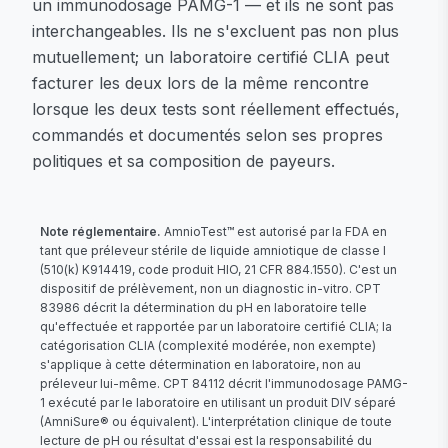
un immunodosage PAMG-1 — et ils ne sont pas
interchangeables. Ils ne s'excluent pas non plus
mutuellement; un laboratoire certifié CLIA peut
facturer les deux lors de la même rencontre
lorsque les deux tests sont réellement effectués,
commandés et documentés selon ses propres
politiques et sa composition de payeurs.
Note réglementaire.
AmnioTest™ est autorisé par la FDA en
tant que préleveur stérile de liquide amniotique de classe I
(510(k) K914419, code produit HIO, 21 CFR 884.1550). C'est un
dispositif de prélèvement, non un diagnostic in-vitro. CPT
83986 décrit la détermination du pH en laboratoire telle
qu'effectuée et rapportée par un laboratoire certifié CLIA; la
catégorisation CLIA (complexité modérée, non exempte)
s'applique à cette détermination en laboratoire, non au
préleveur lui-même. CPT 84112 décrit l'immunodosage PAMG-
1 exécuté par le laboratoire en utilisant un produit DIV séparé
(AmniSure® ou équivalent). L'interprétation clinique de toute
lecture de pH ou résultat d'essai est la responsabilité du