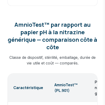
AmnioTest™ par rapport au
papier pH à la nitrazine
générique — comparaison côte à
côte
Classe de dispositif, stérilité, emballage, durée de
vie utile et coût — comparés.
Papie
AmnioTest™
Caractéristique
nitra
(PL.901)
géné