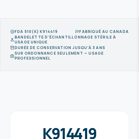
FDA 510(K) K914419
FABRIQUÉ AU CANADA
verified
flag
BANDELETTE D'ÉCHANTILLONNAGE STÉRILE À
science
USAGE UNIQUE
DURÉE DE CONSERVATION JUSQU'À 3 ANS
inventory_2
SUR ORDONNANCE SEULEMENT — USAGE
medical_services
PROFESSIONNEL
K914419