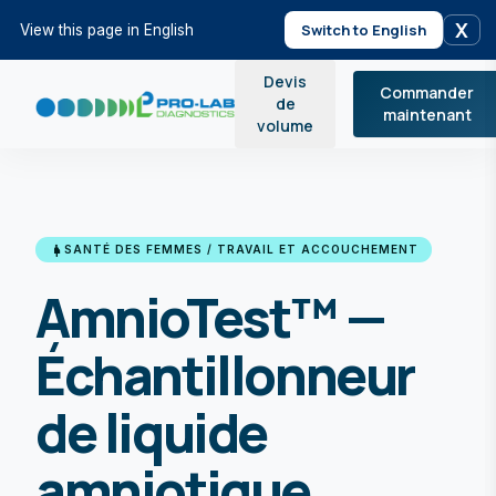
X
Switch to English
View this page in English
Devis
Commander
de
maintenant
volume
pregnant_woman
SANTÉ DES FEMMES / TRAVAIL ET ACCOUCHEMENT
AmnioTest™ —
Échantillonneur
de liquide
amniotique