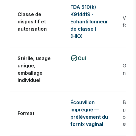
FDA 510(k)
Classe de
K914419 ·
Varie 
dispositif et
Échantillonneur
fourn
autorisation
de classe I
(HIO)
check_circle
Stérile, usage
Oui
unique,
Géné
emballage
non
individuel
Écouvillon
Band
imprégné —
papie
Format
prélèvement du
conta
fornix vaginal
surfa