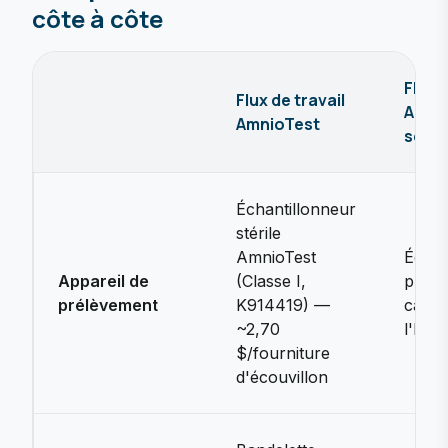
côte à côte
Flux d
Flux de travail
Amni
AmnioTest
seul
Échantillonneur
stérile
AmnioTest
Écouv
Appareil de
(Classe I,
prélè
prélèvement
K914419) —
casse
~2,70
l'IFU
$/fourniture
d'écouvillon