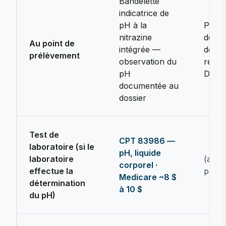
Bandelette
indicatrice de
pH à la
Pas d
nitrazine
de pH
Au point de
intégrée —
de tra
prélèvement
observation du
réser
pH
DIV
documentée au
dossier
Test de
CPT 83986 —
laboratoire (si le
pH, liquide
laboratoire
(aucu
corporel ·
effectue la
pH fa
Medicare ~8 $
détermination
à 10 $
du pH)