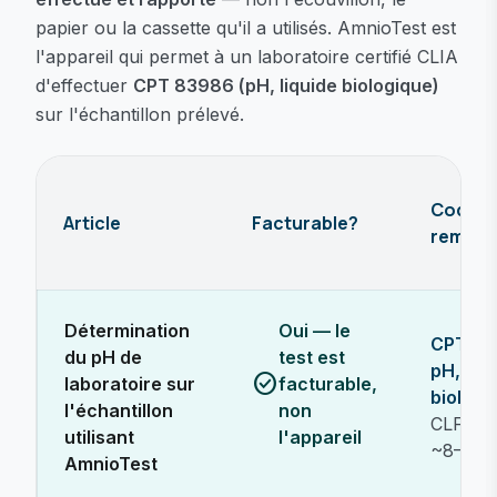
papier ou la cassette qu'il a utilisés. AmnioTest est
l'appareil qui permet à un laboratoire certifié CLIA
d'effectuer
CPT 83986 (pH, liquide biologique)
sur l'échantillon prélevé.
Code e
Article
Facturable?
rembou
Détermination
Oui — le
CPT 8
du pH de
test est
pH, liq
check_circle
laboratoire sur
facturable,
biologi
l'échantillon
non
CLFS M
utilisant
l'appareil
~8–10 
AmnioTest