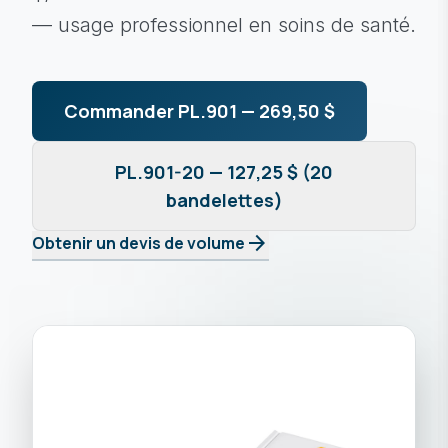
— usage professionnel en soins de santé.
Commander PL.901 — 269,50 $
PL.901-20 — 127,25 $ (20
bandelettes)
arrow_forward
Obtenir un devis de volume