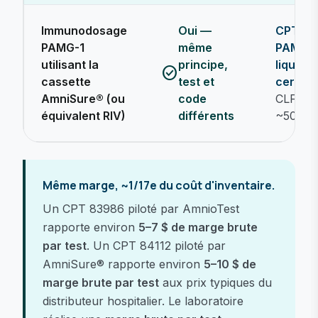
Immunodosage
Oui —
CPT 84
PAMG-1
même
PAMG-1
utilisant la
principe,
liquide
check_circle
cassette
test et
cervico
AmniSure®
(ou
code
CLFS M
équivalent RIV)
différents
~50–55
Même marge, ~1/17e du coût d'inventaire.
Un CPT 83986 piloté par AmnioTest
rapporte environ
5–7 $ de marge brute
par test
. Un CPT 84112 piloté par
AmniSure® rapporte environ
5–10 $ de
marge brute par test
aux prix typiques du
distributeur hospitalier. Le laboratoire