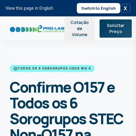
X
Switch to English
View this page in English
Cotação
Solicitar
de
Preço
Volume
verified
TODOS OS 6 SOROGRUPOS USDA BIG 6
Confirme O157 e
Todos os 6
Sorogrupos STEC
Non-O157 na