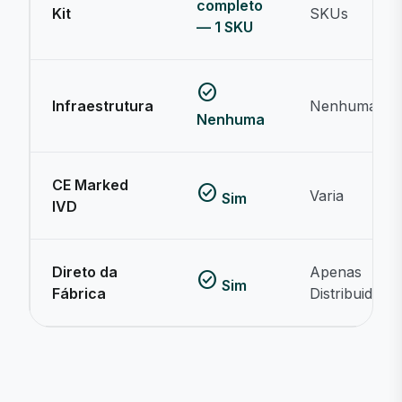
completo
Kit
SKUs
— 1 SKU
check_circle
Infraestrutura
Nenhuma
Nenhuma
CE Marked
check_circle
Varia
Sim
IVD
Direto da
Apenas
check_circle
Sim
Fábrica
Distribuidor