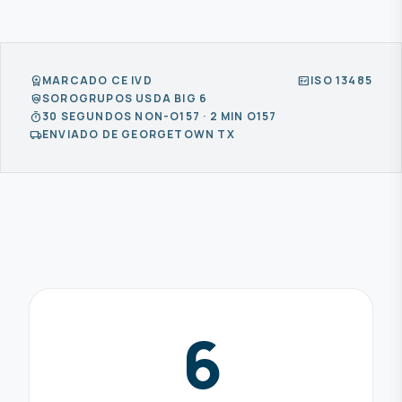
MARCADO CE IVD
ISO 13485
workspace_premium
fact_check
SOROGRUPOS USDA BIG 6
policy
30 SEGUNDOS NON-O157 · 2 MIN O157
timer
ENVIADO DE GEORGETOWN TX
local_shipping
6