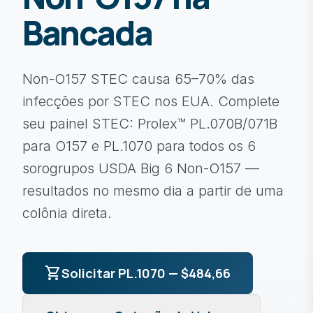
Bancada
Non-O157 STEC causa 65–70% das
infecções por STEC nos EUA. Complete
seu painel STEC: Prolex™ PL.070B/071B
para O157 e PL.1070 para todos os 6
sorogrupos USDA Big 6 Non-O157 —
resultados no mesmo dia a partir de uma
colônia direta.
shopping_cart
Solicitar PL.1070 — $484,66