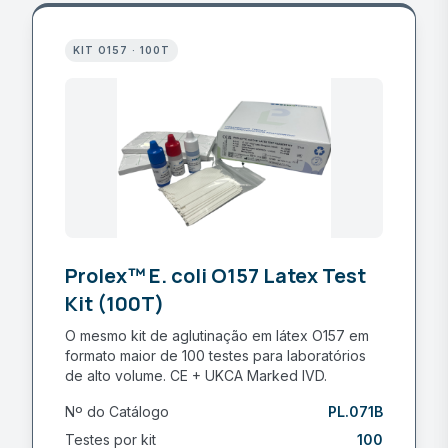
KIT O157 · 100T
Prolex™ E. coli O157 Latex Test
Kit (100T)
O mesmo kit de aglutinação em látex O157 em
formato maior de 100 testes para laboratórios
de alto volume. CE + UKCA Marked IVD.
Nº do Catálogo
PL.071B
Testes por kit
100