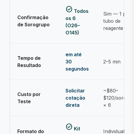
check_circle
Todos
Sim — 1 por
Confirmação
os 6
tubo de
de Sorogrupo
(O26–
reagente
O145)
em até
Tempo de
30
2–5 min
Resultado
segundos
Solicitar
~$80–
Custo por
cotação
$120/sorogr
Teste
direta
× 6
check_circle
Kit
Formato do
Individual — 