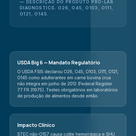
— DESCRIÇÃO DO PRODUTO PRO-LAB
DIAGNOSTICS. O26, O45, O103, O111,
O121, O145.
USDA Big 6 — Mandato Regulatório
O USDA FSIS declarou O26, O45, O103, O111, O121,
O145 como adulterantes em carne bovina crua
não íntegra em junho de 2012 (Federal Register
77 FR 31975). Testes obrigatórios em laboratórios
de produção de alimentos desde então.
Impacto Clínico
STEC não-O157 causa colite hemorrágica e SHU