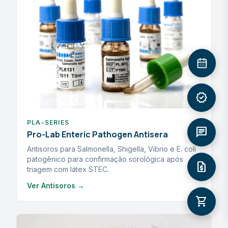
verified
PLA-SERIES
chat
Pro-Lab Enteric Pathogen Antisera
Antisoros para Salmonella, Shigella, Vibrio e E. coli
patogênico para confirmação sorológica após
request_quote
triagem com látex STEC.
Ver Antisoros →
shopping_cart