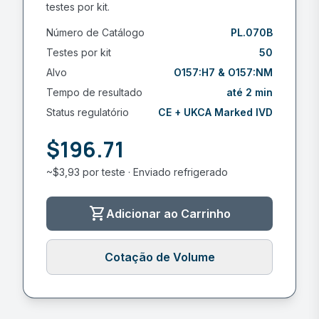
testes por kit.
Número de Catálogo
PL.070B
Testes por kit
50
Alvo
O157:H7 & O157:NM
Tempo de resultado
até 2 min
Status regulatório
CE + UKCA Marked IVD
$196.71
~$3,93 por teste · Enviado refrigerado
shopping_cart
Adicionar ao Carrinho
Cotação de Volume