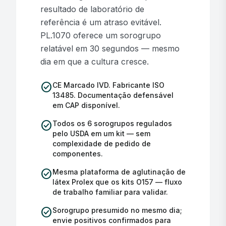
resultado de laboratório de
referência é um atraso evitável.
PL.1070 oferece um sorogrupo
relatável em 30 segundos — mesmo
dia em que a cultura cresce.
check_circle
CE Marcado IVD. Fabricante ISO
13485. Documentação defensável
em CAP disponível.
check_circle
Todos os 6 sorogrupos regulados
pelo USDA em um kit — sem
complexidade de pedido de
componentes.
check_circle
Mesma plataforma de aglutinação de
látex Prolex que os kits O157 — fluxo
de trabalho familiar para validar.
check_circle
Sorogrupo presumido no mesmo dia;
envie positivos confirmados para