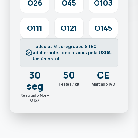
O26
O45
O103
O111
O121
O145
Todos os 6 sorogrupos STEC
verified
adulterantes declarados pela USDA.
Um único kit.
30
50
CE
seg
Testes / kit
Marcado IVD
Resultado Non-
O157