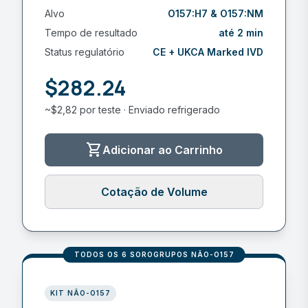
Alvo
O157:H7 & O157:NM
Tempo de resultado
até 2 min
Status regulatório
CE + UKCA Marked IVD
$282.24
~$2,82 por teste · Enviado refrigerado
shopping_cart
Adicionar ao Carrinho
Cotação de Volume
TODOS OS 6 SOROGRUPOS NÃO-O157
KIT NÃO-O157