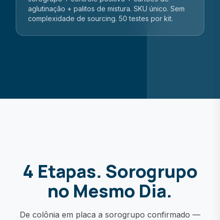
aglutinação + palitos de mistura. SKU único. Sem
complexidade de sourcing. 50 testes por kit.
4 Etapas. Sorogrupo
no Mesmo Dia.
De colônia em placa a sorogrupo confirmado —