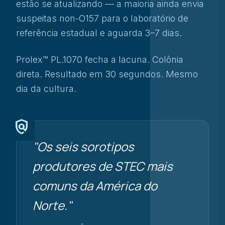
estão se atualizando — a maioria ainda envia
suspeitas non-O157 para o laboratório de
referência estadual e aguarda 3–7 dias.
Prolex™ PL.1070 fecha a lacuna. Colônia
direta. Resultado em 30 segundos. Mesmo
dia da cultura.
policy
"Os seis sorotipos
produtores de STEC mais
comuns da América do
Norte."