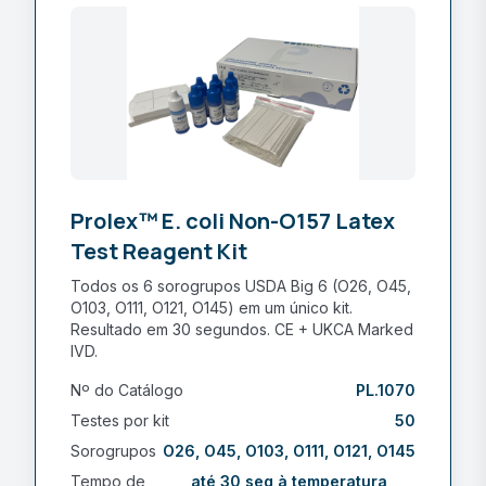
Prolex™ E. coli Non-O157 Latex
Test Reagent Kit
Todos os 6 sorogrupos USDA Big 6 (O26, O45,
O103, O111, O121, O145) em um único kit.
Resultado em 30 segundos. CE + UKCA Marked
IVD.
Nº do Catálogo
PL.1070
Testes por kit
50
Sorogrupos
O26, O45, O103, O111, O121, O145
Tempo de
até 30 seg à temperatura