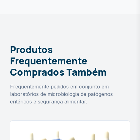
Produtos
Prolex™ E. coli Latex Tests
Frequentemente
STEC serogrouping & ordering questions
Comprados Também
Frequentemente pedidos em conjunto em
laboratórios de microbiologia de patógenos
entéricos e segurança alimentar.